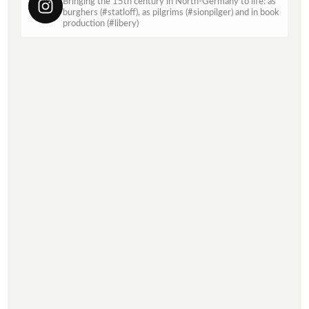
Bringing the 15th century in North-Germany to life: as
burghers (#statloff), as pilgrims (#sionpilger) and in book
production (#libery)