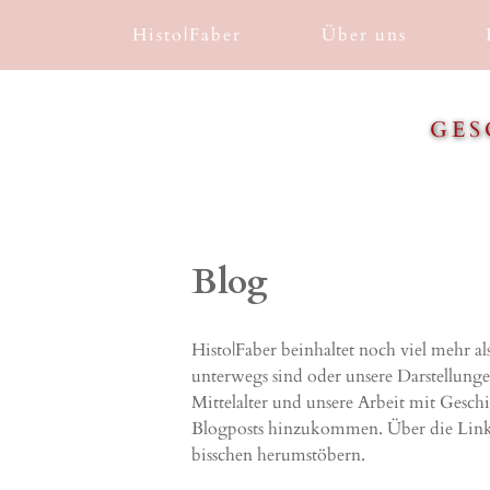
Skip
Histo|Faber
Über uns
to
content
GES
Blog
Histo|Faber beinhaltet noch viel mehr a
unterwegs sind oder unsere Darstellungen
Mittelalter und unsere Arbeit mit Gesch
Blogposts hinzukommen. Über die Links 
bisschen herumstöbern.