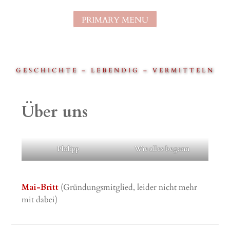
Skip
to
PRIMARY MENU
content
GESCHICHTE – LEBENDIG – VERMITTELN
Über uns
Philipp
Wie alles begann
Mai-Britt
(Gründungsmitglied, leider nicht mehr
mit dabei)