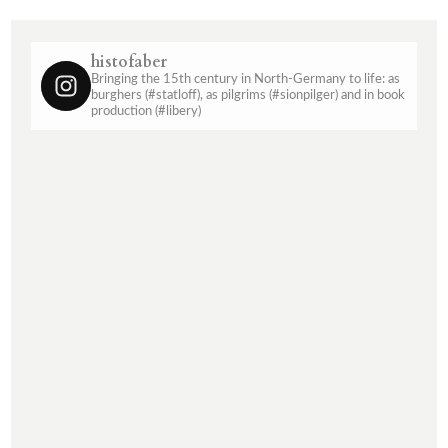
histofaber
Bringing the 15th century in North-Germany to life: as
burghers (#statloff), as pilgrims (#sionpilger) and in book
production (#libery)