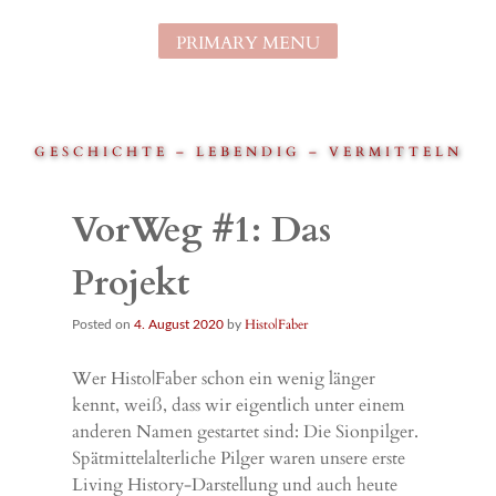
Skip
to
PRIMARY MENU
content
GESCHICHTE – LEBENDIG – VERMITTELN
VorWeg #1: Das
Projekt
Histo|Faber
Posted on
4. August 2020
by
Wer Histo|Faber schon ein wenig länger
kennt, weiß, dass wir eigentlich unter einem
anderen Namen gestartet sind: Die Sionpilger.
Spätmittelalterliche Pilger waren unsere erste
Living History-Darstellung und auch heute