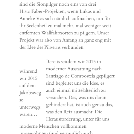
sind die Sionpilger noch eins von drei
Histo|Faber-Projekten, wenn Lukas und
Anneke Vos sich nämlich aufmachen, um für
ihr Seelenheil zu mal mehr, mal weniger weit
entfernten Wallfahrtsorten zu pilgern. Unser
Projekt war also von Anfang an ganz eng mit
der Idee des Pilgerns verbunden.
Bereits seitdem wir 2015 in
moderner Ausstattung nach
während
Santiago de Compostela gepilgert
wir 2015
sind begleitet uns die Idee, es
auf dem
auch einmal mittelalterlich zu
Jakobsweg
versuchen. Das, was uns daran
so
gehindert hat, ist auch genau das,
unterwegs
was den Reiz ausmacht: Die
waren…
Herausforderung, unter für uns
moderne Menschen vollkommen
ungewohnten (und vermutlich auch