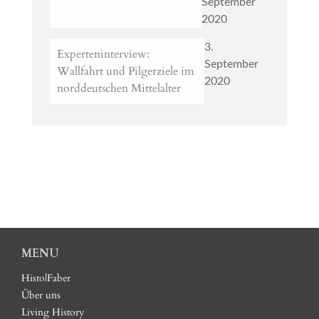
September
2020
3.
Experteninterview:
September
Wallfahrt und Pilgerziele im
2020
norddeutschen Mittelalter
MENU
Histo|Faber
Über uns
Living History