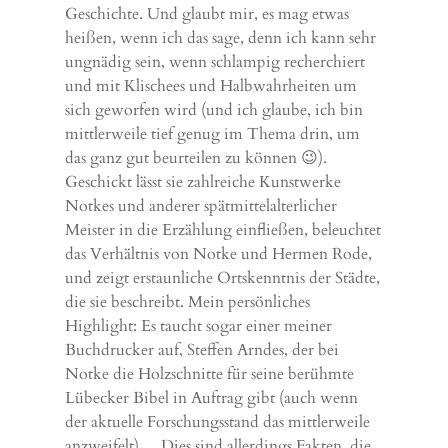
Geschichte. Und glaubt mir, es mag etwas
heißen, wenn ich das sage, denn ich kann sehr
ungnädig sein, wenn schlampig recherchiert
und mit Klischees und Halbwahrheiten um
sich geworfen wird (und ich glaube, ich bin
mittlerweile tief genug im Thema drin, um
das ganz gut beurteilen zu können 😉).
Geschickt lässt sie zahlreiche Kunstwerke
Notkes und anderer spätmittelalterlicher
Meister in die Erzählung einfließen, beleuchtet
das Verhältnis von Notke und Hermen Rode,
und zeigt erstaunliche Ortskenntnis der Städte,
die sie beschreibt. Mein persönliches
Highlight: Es taucht sogar einer meiner
Buchdrucker auf, Steffen Arndes, der bei
Notke die Holzschnitte für seine berühmte
Lübecker Bibel in Auftrag gibt (auch wenn
der aktuelle Forschungsstand das mittlerweile
anzweifelt)… Dies sind allerdings Fakten, die