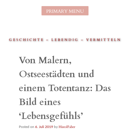
Skip
to
PRIMARY MENU
content
GESCHICHTE – LEBENDIG – VERMITTELN
Von Malern,
Ostseestädten und
einem Totentanz: Das
Bild eines
‘Lebensgefühls’
Histo|Faber
Posted on
6. Juli 2019
by